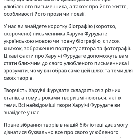
улюбленого письменника, а також про його життя,
особливості його прози чи поезії.
У нас ви знайдете коротку біографію (коротко,
скорочено) письменника Харуічі Фурудате
українською мовою чи повну біографію, список
книжок, зображення портрету автора та фотографії.
Цікаві факти про Харуічі Фурудате допоможуть вам
стати ближчим до свого улюбленого письменника і
зрозуміти, чому він обрав саме цей шлях та теми для
своїх творів.
Творчість Харуічі Фурудате складається з різних
етапів, а тому з роками твори змінюються, як і їх
теми. Всі найвідоміші твори Харуічі Фурудате ви
знайдете у нас.
Повне зібрання творів в нашій бібліотеці дає змогу
дізнатися буквально все про свого улюбленого