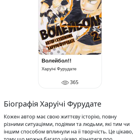
Волейбол!!
Харуічі Фурудате
365
Біографія Харуічі Фурудате
Кожен автор має свою життєву історію, повну
різними ситуаціями, подіями та людьми, які тим чи
іншим способом вплинули на її творчість. Це цікаво,
тому що можна багато цікаво дізнатися про