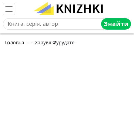
Знайти
Головна
—
Харуічі Фурудате