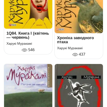
1Q84. Книга І (квітень
— червень)
Хроніка заводного
птаха
Харукі Муракамі
Харукі Муракамі
546
437