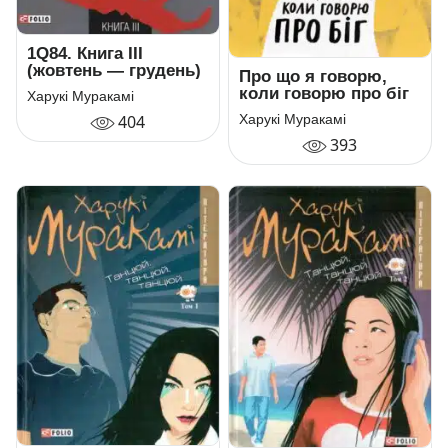
1Q84. Книга ІІІ
(жовтень — грудень)
Про що я говорю,
коли говорю про біг
Харукі Муракамі
404
Харукі Муракамі
393