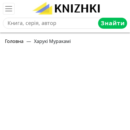
Знайти
Головна
—
Харукі Муракамі