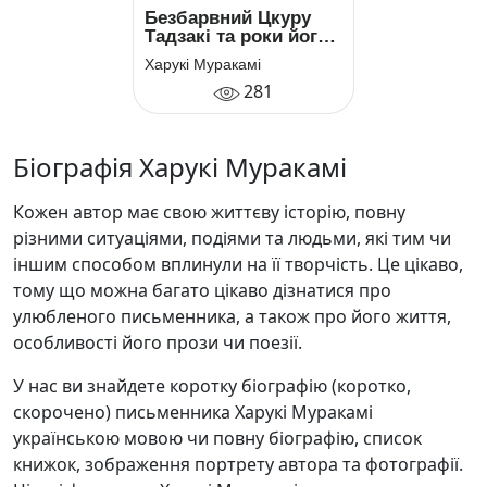
Безбарвний Цкуру
Тадзакі та роки його
прощі
Харукі Муракамі
281
Біографія Харукі Муракамі
Кожен автор має свою життєву історію, повну
різними ситуаціями, подіями та людьми, які тим чи
іншим способом вплинули на її творчість. Це цікаво,
тому що можна багато цікаво дізнатися про
улюбленого письменника, а також про його життя,
особливості його прози чи поезії.
У нас ви знайдете коротку біографію (коротко,
скорочено) письменника Харукі Муракамі
українською мовою чи повну біографію, список
книжок, зображення портрету автора та фотографії.