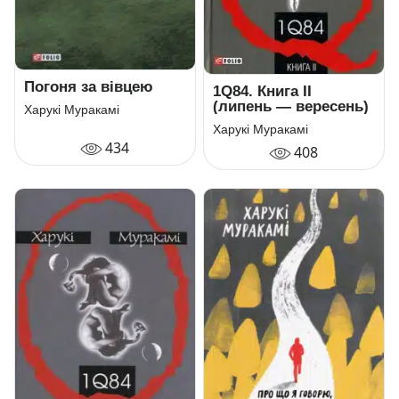
Погоня за вiвцею
1Q84. Книга ІІ
(липень — вересень)
Харукі Муракамі
Харукі Муракамі
434
408