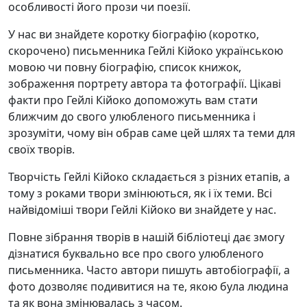
особливості його прози чи поезії.
У нас ви знайдете коротку біографію (коротко,
скорочено) письменника Гейлі Кійоко українською
мовою чи повну біографію, список книжок,
зображення портрету автора та фотографії. Цікаві
факти про Гейлі Кійоко допоможуть вам стати
ближчим до свого улюбленого письменника і
зрозуміти, чому він обрав саме цей шлях та теми для
своїх творів.
Творчість Гейлі Кійоко складається з різних етапів, а
тому з роками твори змінюються, як і їх теми. Всі
найвідоміші твори Гейлі Кійоко ви знайдете у нас.
Повне зібрання творів в нашій бібліотеці дає змогу
дізнатися буквально все про свого улюбленого
письменника. Часто автори пишуть автобіографії, а
фото дозволяє подивитися на те, якою була людина
та як вона змінювалась з часом.