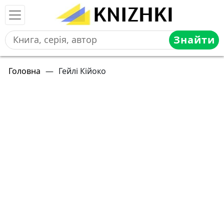
Знайти
Головна
—
Гейлі Кійоко