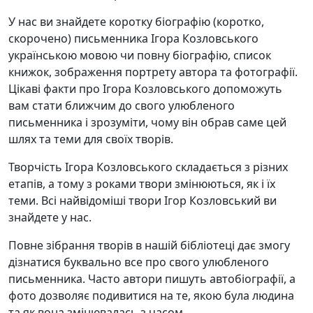
У нас ви знайдете коротку біографію (коротко,
скорочено) письменника Ігора Козловського
українською мовою чи повну біографію, список
книжок, зображення портрету автора та фотографії.
Цікаві факти про Ігора Козловського допоможуть
вам стати ближчим до свого улюбленого
письменника і зрозуміти, чому він обрав саме цей
шлях та теми для своїх творів.
Творчість Ігора Козловського складається з різних
етапів, а тому з роками твори змінюються, як і їх
теми. Всі найвідоміші твори Ігор Козловський ви
знайдете у нас.
Повне зібрання творів в нашій бібліотеці дає змогу
дізнатися буквально все про свого улюбленого
письменника. Часто автори пишуть автобіографії, а
фото дозволяє подивитися на те, якою була людина
та як вона змінювалась з часом.