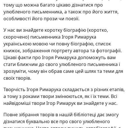
тому що можна багато цікаво дізнатися про
улюбленого письменника, а також про його життя,
особливості його прози чи поезії.
У нас ви знайдете коротку біографію (коротко,
скорочено) письменника Ігоря Римарука
українською мовою чи повну біографію, список
книжок, зображення портрету автора та фотографії.
Цікаві факти про Ігоря Римарука допоможуть вам
стати ближчим до свого улюбленого письменника і
зрозуміти, чому він обрав саме цей шлях та теми для
своїх творів.
Творчість Ігоря Римарука складається з різних етапів,
а тому з роками твори змінюються, як і їх теми. Всі
найвідоміші твори Ігор Римарук ви знайдете у нас.
Повне зібрання творів в нашій бібліотеці дає змогу
дізнатися буквально все про свого улюбленого