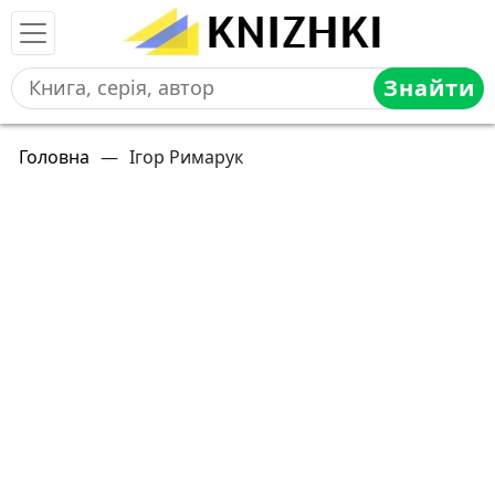
Знайти
Головна
—
Ігор Римарук