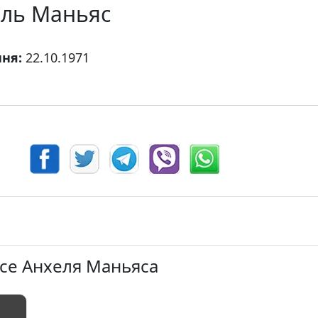
ель Маньяс
ння:
22.10.1971
осе Анхеля Маньяса