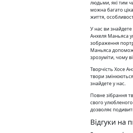
людьми, які тим ч
можна багато цік
життя, особливост
У нас ви знайдете
Анхеля Маньяса у
зображення портре
Маньяса допоможу
зрозуміти, чому ві
Творчість Хосе Ан
твори змінюються,
знайдете у нас.
Повне зібрання тв
свого улюбленого
дозволяє подивити
Відгуки на 