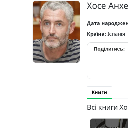
Хосе Анх
Дата народже
Країна:
Іспанія
Поділитись:
Книги
Всі книги Х