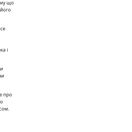
ому що
 його
осе
ка і
ми
ви
се про
то
сом.