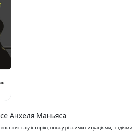
яс
осе Анхеля Маньяса
вою життєву історію, повну різними ситуаціями, подіями