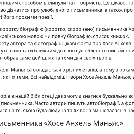
и іншим способом вплинули на її творчість. Це цікаво, т
аво дізнатися про улюбленого письменника, а також про
і його прози чи поезії.
 коротку біографію (коротко, скорочено) письменника Х
країнською мовою чи повну біографію, список книжок,
ту автора та фотографії. Цікаві факти про Хосе Анхеля
ть вам стати ближчим до свого улюбленого письменни
н обрав саме цей шлях та теми для своїх творів.
хеля Маньяса складається з різних етапів, а тому з рока
 як і їх теми. Всі найвідоміші твори Хосе Анхель Маньяс 
орів в нашій бібліотеці дає змогу дізнатися буквально в
 письменника. Часто автори пишуть автобіографії, а фо
ся на те, якою була людина та як вона змінювалась з ча
письменника «Хосе Анхель Маньяс»