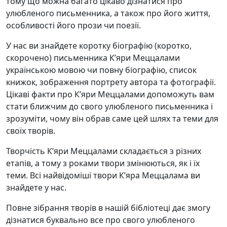
тому що можна багато цікаво дізнатися про
улюбленого письменника, а також про його життя,
особливості його прози чи поезії.
У нас ви знайдете коротку біографію (коротко,
скорочено) письменника К’яри Меццалами
українською мовою чи повну біографію, список
книжок, зображення портрету автора та фотографії.
Цікаві факти про К’яри Меццалами допоможуть вам
стати ближчим до свого улюбленого письменника і
зрозуміти, чому він обрав саме цей шлях та теми для
своїх творів.
Творчість К’яри Меццалами складається з різних
етапів, а тому з роками твори змінюються, як і їх
теми. Всі найвідоміші твори К’яра Меццалама ви
знайдете у нас.
Повне зібрання творів в нашій бібліотеці дає змогу
дізнатися буквально все про свого улюбленого