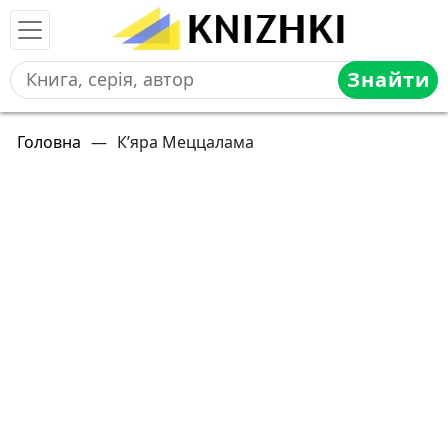
Знайти
Головна
—
К’яра Меццалама