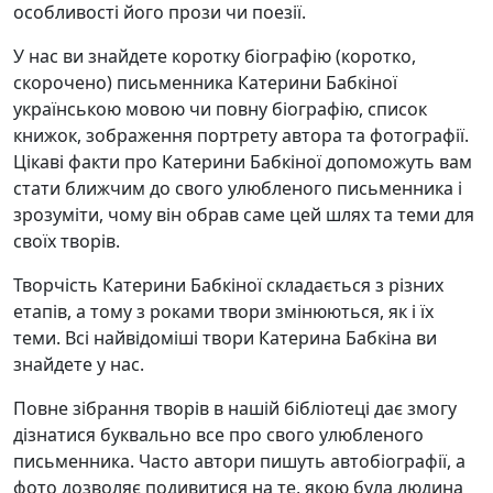
особливості його прози чи поезії.
У нас ви знайдете коротку біографію (коротко,
скорочено) письменника Катерини Бабкіної
українською мовою чи повну біографію, список
книжок, зображення портрету автора та фотографії.
Цікаві факти про Катерини Бабкіної допоможуть вам
стати ближчим до свого улюбленого письменника і
зрозуміти, чому він обрав саме цей шлях та теми для
своїх творів.
Творчість Катерини Бабкіної складається з різних
етапів, а тому з роками твори змінюються, як і їх
теми. Всі найвідоміші твори Катерина Бабкіна ви
знайдете у нас.
Повне зібрання творів в нашій бібліотеці дає змогу
дізнатися буквально все про свого улюбленого
письменника. Часто автори пишуть автобіографії, а
фото дозволяє подивитися на те, якою була людина