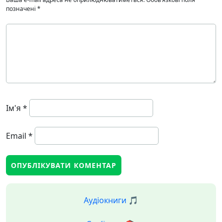
позначені
*
Ім'я
*
Email
*
Аудіокниги 🎵