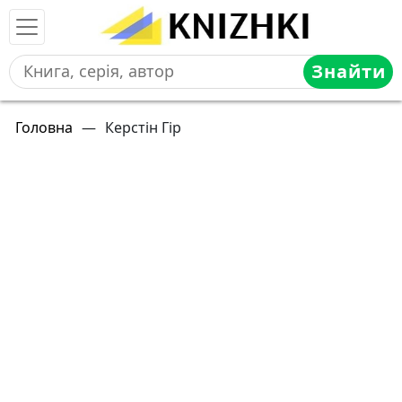
Знайти
Головна
—
Керстін Гір