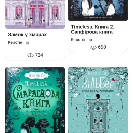
Timeless. Книга 2.
Сапфірова книга
Замок у хмарах
Керстін Гір
Керстін Гір
650
724