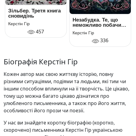
Зільбер. Третя книга
сновидінь
Незабудка. Те, що
Керстін Гір
неможливо побачити
на світлі
457
Керстін Гір
336
Біографія Керстін Гір
Кожен автор має свою життєву історію, повну
різними ситуаціями, подіями та людьми, які тим чи
іншим способом вплинули на її творчість. Це цікаво,
тому що можна багато цікаво дізнатися про
улюбленого письменника, а також про його життя,
особливості його прози чи поезії.
У нас ви знайдете коротку біографію (коротко,
скорочено) письменника Керстін Гір українською