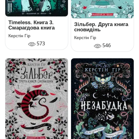
Timeless. Книга 3.
Зільбер. Друга книга
Смарагдова книга
сновидінь
Керстін Гір
Керстін Гір
573
546