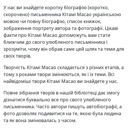
У нас ви знайдете коротку біографію (коротко,
скорочено) письменника Кітамі Масао українською
мовою чи повну біографію, список книжок,
зображення портрету автора та фотографії. Цікаві
факти про Кітамі Масао допоможуть вам стати
ближчим до свого улюбленого письменника і
зрозуміти, чому він обрав саме цей шлях та теми для
своїх творів.
Творчість Кітамі Масао складається з різних етапів, а
тому з роками твори змінюються, як і їх теми. Всі
найвідоміші твори Кітамі Масао ви знайдете у нас.
Повне зібрання творів в нашій бібліотеці дає змогу
дізнатися буквально все про свого улюбленого
письменника. Часто автори пишуть автобіографії, а
фото дозволяє подивитися на те, якою була людина
та як вона змінювалась з часом.