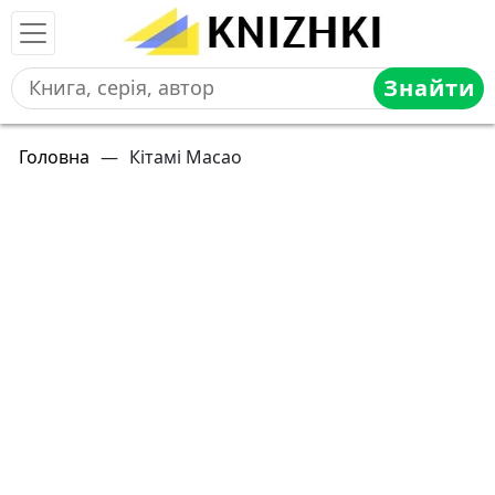
Знайти
Головна
—
Кітамі Масао