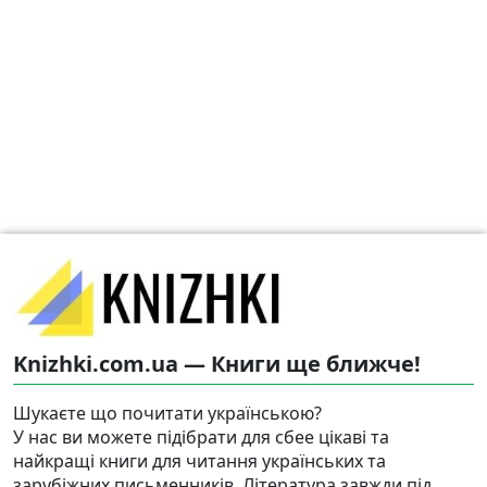
Knizhki.com.ua — Книги ще ближче!
Шукаєте що почитати українською?
У нас ви можете підібрати для сбее цікаві та
найкращі книги для читання українських та
зарубіжних письменників. Література завжди під