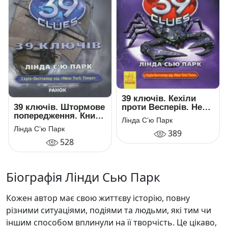
39 ключів. Кехіли
39 ключів. Штормове
проти Весперів. Не
попередження. Книга
довіряй нікому.
Лінда С’ю Парк
9
Книга 5
Лінда С’ю Парк
389
528
Біографія Лінди Сью Парк
Кожен автор має свою життєву історію, повну
різними ситуаціями, подіями та людьми, які тим чи
іншим способом вплинули на її творчість. Це цікаво,