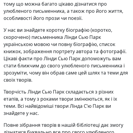
тому що можна багато цікаво дізнатися про
улюбленого письменника, а також про його життя,
особливості його прози чи поезії.
У нас ви знайдете коротку біографію (коротко,
скорочено) письменника Лінди Сью Парк
українською мовою чи повну біографію, список
книжок, зображення портрету автора та фотографії.
Цікаві факти про Лінди Сью Парк допоможуть вам
стати ближчим до свого улюбленого письменника і
зрозуміти, чому він обрав саме цей шлях та теми для
своїх творів.
Творчість Лінди Сью Парк складається з різних
етапів, а тому з роками твори змінюються, як і їх
теми. Всі найвідоміші твори Лінда С’ю Парк ви
знайдете у нас.
Повне зібрання творів в нашій бібліотеці дає змогу
дізнатися буквально все про свого улюбленого