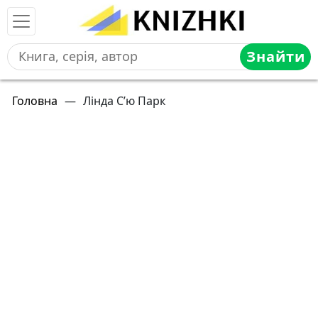
Знайти
Головна
—
Лінда С’ю Парк