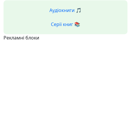
Аудіокниги 🎵
Серії книг 📚
Рекламні блоки