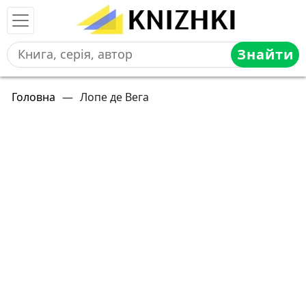
Знайти
Головна
—
Лопе де Вега