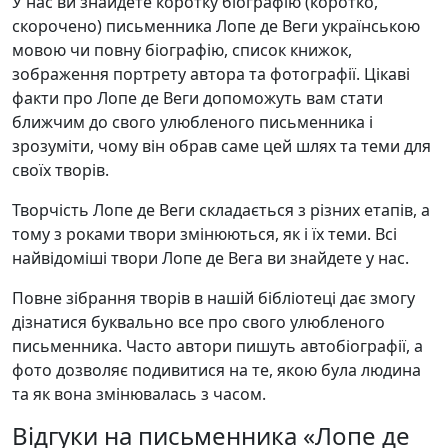
У нас ви знайдете коротку біографію (коротко,
скорочено) письменника Лопе де Веги українською
мовою чи повну біографію, список книжок,
зображення портрету автора та фотографії. Цікаві
факти про Лопе де Веги допоможуть вам стати
ближчим до свого улюбленого письменника і
зрозуміти, чому він обрав саме цей шлях та теми для
своїх творів.
Творчість Лопе де Веги складається з різних етапів, а
тому з роками твори змінюються, як і їх теми. Всі
найвідоміші твори Лопе де Вега ви знайдете у нас.
Повне зібрання творів в нашій бібліотеці дає змогу
дізнатися буквально все про свого улюбленого
письменника. Часто автори пишуть автобіографії, а
фото дозволяє подивитися на те, якою була людина
та як вона змінювалась з часом.
Відгуки на письменника «Лопе де