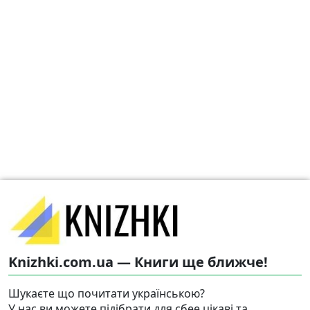
Knizhki.com.ua — Книги ще ближче!
Шукаєте що почитати українською?
У нас ви можете підібрати для сбее цікаві та