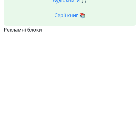
Аудіокниги 🎵
Серії книг 📚
Рекламні блоки