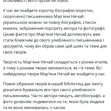
особливості його прози чи поезії.
У нас ви знайдете коротку біографію (коротко,
скорочено) письменника Мар'яни Нечай
українською мовою чи повну біографію, список
книжок, зображення портрету автора та фотографії.
Цікаві факти про Мар'яни Нечай допоможуть вам
стати ближчим до свого улюбленого письменника і
зрозуміти, чому він обрав саме цей шлях та теми для
своїх творів.
Творчість Мар'яни Нечай складається з різних етапів,
а тому з роками твори змінюються, як і їх теми. Всі
найвідоміші твори Мар’яна Нечай ви знайдете у нас.
Повне зібрання творів в нашій бібліотеці дає змогу
дізнатися буквально все про свого улюбленого
письменника. Часто автори пишуть автобіографії, а
фото дозволяє подивитися на те, якою була людина
та як вона змінювалась з часом.