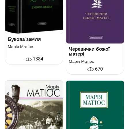
Букова земля
Марія Матіос
Черевички божої
матері
1384
Марія Матіос
670