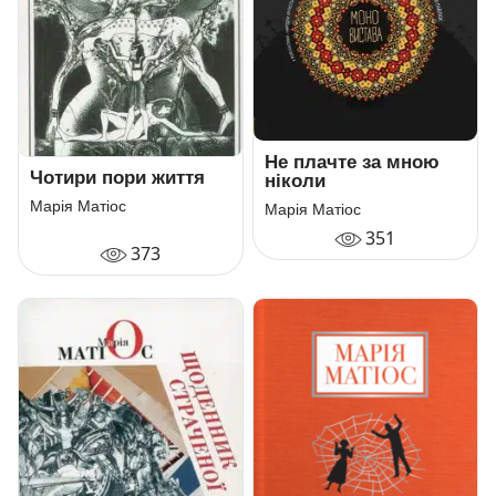
Не плачте за мною
Чотири пори життя
ніколи
Марія Матіос
Марія Матіос
351
373