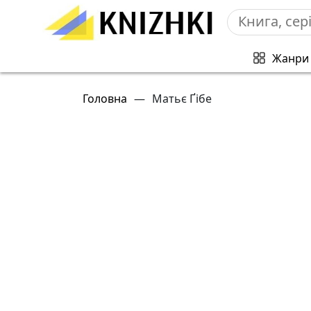
Жанри
Головна
—
Матьє Ґібе