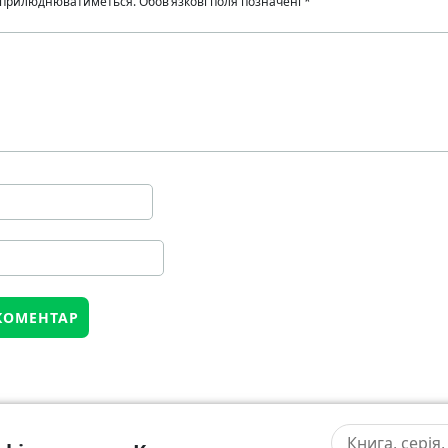
 оприлюднюватиметься.
Обов’язкові поля позначені
*