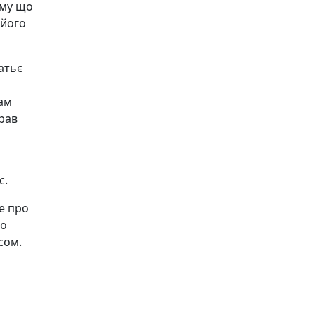
ому що
 його
атьє
вам
рав
с.
се про
то
сом.