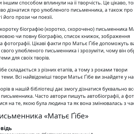
и іншим способом вплинули на її творчість. Це цікаво, т
аво дізнатися про улюбленого письменника, а також про
і його прози чи поезії.
 коротку біографію (коротко, скорочено) письменника М
 мовою чи повну біографію, список книжок, зображення
а фотографії. Цікаві факти про Матьє Ґібе допоможуть 
свого улюбленого письменника і зрозуміти, чому він об
еми для своїх творів.
ібе складається з різних етапів, а тому з роками твори
х теми. Всі найвідоміші твори Матьє Ґібе ви знайдете у на
орів в нашій бібліотеці дає змогу дізнатися буквально в
 письменника. Часто автори пишуть автобіографії, а фо
ся на те, якою була людина та як вона змінювалась з ча
письменника «Матьє Ґібе»
відь