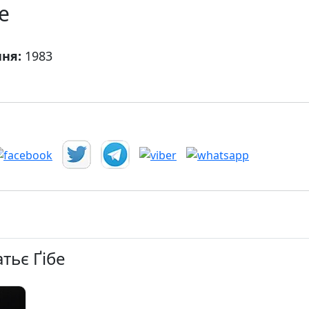
е
ння:
1983
тьє Ґібе