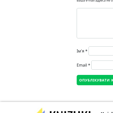
Ваша e-mail адреса не
Ім'я
*
Email
*