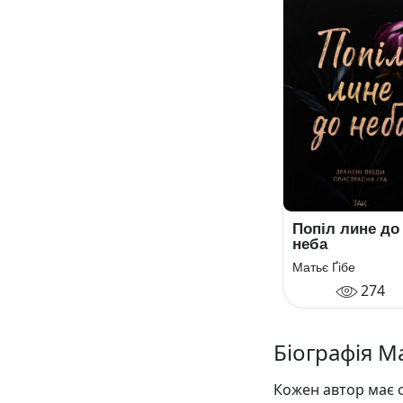
Попіл лине до
неба
Матьє Ґібе
274
Біографія М
Кожен автор має с