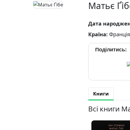
Матьє Ґіб
Дата народже
Країна:
Франція
Поділитись:
Книги
Всі книги Ма