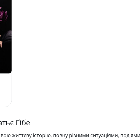
атьє Ґібе
вою життєву історію, повну різними ситуаціями, подіями