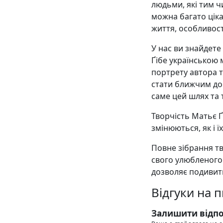
людьми, які тим ч
можна багато цік
життя, особливост
У нас ви знайдете
Ґібе українською
портрету автора т
стати ближчим до 
саме цей шлях та т
Творчість Матьє Ґ
змінюються, як і ї
Повне зібрання тв
свого улюбленого
дозволяє подивити
Відгуки на 
Залишити відпо