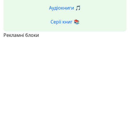
Аудіокниги 🎵
Серії книг 📚
Рекламні блоки