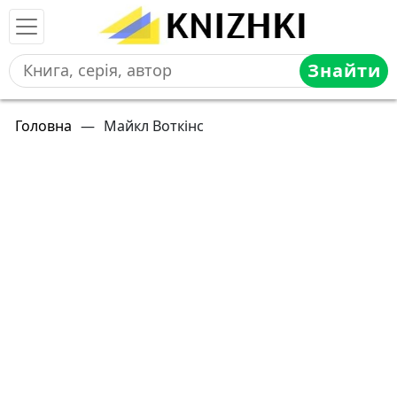
Знайти
Головна
—
Майкл Воткінс