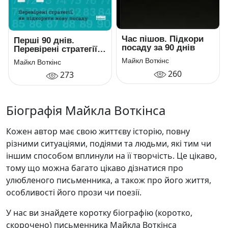
Час пішов. Підкори
Перші 90 днів.
посаду за 90 днів
Перевірені стратегії,
як підкорити нову
Майкл Воткінс
Майкл Воткінс
посаду
260
273
Біографія Майкла Воткінса
Кожен автор має свою життєву історію, повну
різними ситуаціями, подіями та людьми, які тим чи
іншим способом вплинули на її творчість. Це цікаво,
тому що можна багато цікаво дізнатися про
улюбленого письменника, а також про його життя,
особливості його прози чи поезії.
У нас ви знайдете коротку біографію (коротко,
скорочено) письменника Майкла Воткінса