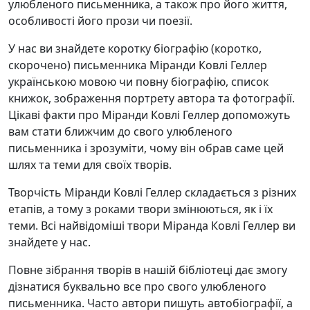
улюбленого письменника, а також про його життя,
особливості його прози чи поезії.
У нас ви знайдете коротку біографію (коротко,
скорочено) письменника Міранди Ковлі Геллер
українською мовою чи повну біографію, список
книжок, зображення портрету автора та фотографії.
Цікаві факти про Міранди Ковлі Геллер допоможуть
вам стати ближчим до свого улюбленого
письменника і зрозуміти, чому він обрав саме цей
шлях та теми для своїх творів.
Творчість Міранди Ковлі Геллер складається з різних
етапів, а тому з роками твори змінюються, як і їх
теми. Всі найвідоміші твори Міранда Ковлі Геллер ви
знайдете у нас.
Повне зібрання творів в нашій бібліотеці дає змогу
дізнатися буквально все про свого улюбленого
письменника. Часто автори пишуть автобіографії, а