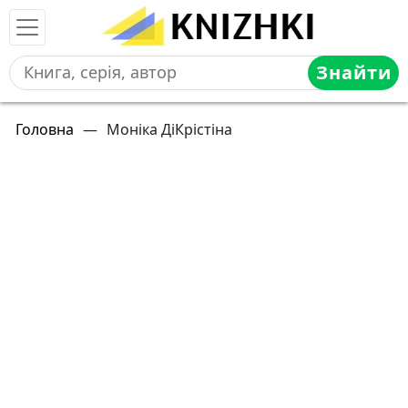
Знайти
Головна
—
Моніка ДіКрістіна