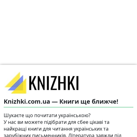
Knizhki.com.ua — Книги ще ближче!
Шукаєте що почитати українською?
У нас ви можете підібрати для сбее цікаві та
найкращі книги для читання українських та
зарубіжних письменників. Література завжди під