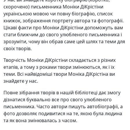
скорочено) письменника Моніки ДіКрістіни
українською мовою чи повну біографію, список
книжок, зображення портрету автора та фотографії.
Цікаві факти про Моніки ДіКрістіни допоможуть вам
стати ближчим до свого улюбленого письменника і
зрозуміти, чому він обрав саме цей шлях та теми для
своїх творів.
Творчість Моніки ДіКрістіни складається з різних
етапів, а тому з роками твори змінюються, як і їх
теми. Всі найвідоміші твори Моніка ДіКрістіна ви
знайдете у нас.
Повне зібрання творів в нашій бібліотеці дає змогу
дізнатися буквально все про свого улюбленого
письменника. Часто автори пишуть автобіографії, а
фото дозволяє подивитися на те, якою була людина
та як вона змінювалась з часом.