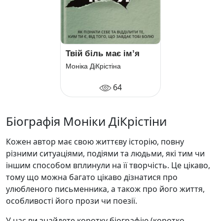
Твій біль має ім’я
Моніка ДіКрістіна
64
Біографія Моніки ДіКрістіни
Кожен автор має свою життєву історію, повну
різними ситуаціями, подіями та людьми, які тим чи
іншим способом вплинули на її творчість. Це цікаво,
тому що можна багато цікаво дізнатися про
улюбленого письменника, а також про його життя,
особливості його прози чи поезії.
У нас ви знайдете коротку біографію (коротко,