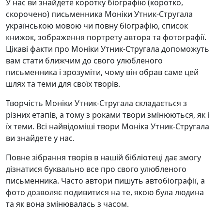
У нас ви знайдете коротку біографію (коротко,
скорочено) письменника Моніки Утник-Стругала
українською мовою чи повну біографію, список
книжок, зображення портрету автора та фотографії.
Цікаві факти про Моніки Утник-Стругала допоможуть
вам стати ближчим до свого улюбленого
письменника і зрозуміти, чому він обрав саме цей
шлях та теми для своїх творів.
Творчість Моніки Утник-Стругала складається з
різних етапів, а тому з роками твори змінюються, як і
їх теми. Всі найвідоміші твори Моніка Утник-Стругала
ви знайдете у нас.
Повне зібрання творів в нашій бібліотеці дає змогу
дізнатися буквально все про свого улюбленого
письменника. Часто автори пишуть автобіографії, а
фото дозволяє подивитися на те, якою була людина
та як вона змінювалась з часом.