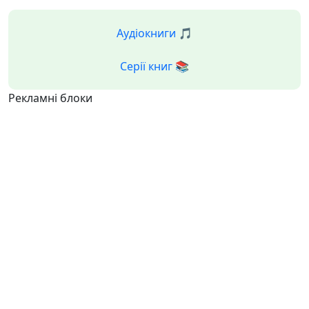
Аудіокниги 🎵
Серії книг 📚
Рекламні блоки