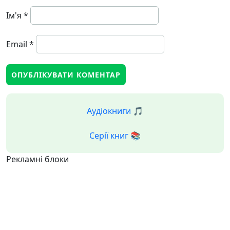
Ім'я
*
Email
*
Аудіокниги 🎵
Серії книг 📚
Рекламні блоки