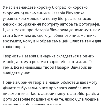
У нас ви знайдете коротку біографію (коротко,
скорочено) письменника Назарія Вівчарика
українською мовою чи повну біографію, список
книжок, зображення портрету автора та фотографії.
Цікаві факти про Назарія Вівчарика допоможуть вам
стати ближчим до свого улюбленого письменника і
зрозуміти, чому він обрав саме цей шлях та теми для
своїх творів.
Творчість Назарія Вівчарика складається з різних
етапів, а тому з роками твори змінюються, як і їх
теми. Всі найвідоміші твори Назарій Вівчарик ви
знайдете у нас.
Повне зібрання творів в нашій бібліотеці дає змогу
дізнатися буквально все про свого улюбленого
письменника. Часто автори пишуть автобіографії, а
фото дозволяє подивитися на те, якою була людина
та як вона змінювалась з часом.