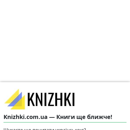
Knizhki.com.ua — Книги ще ближче!
Шукаєте що почитати українською?