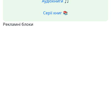
Аудіокниги 🎵
Серії книг 📚
Рекламні блоки