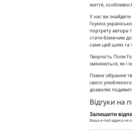
життя, особливост
У нас ви знайдете
Гоукінз українсь
портрету автора т
стати ближчим до 
саме цей шлях та т
Творчість Поли Гоу
змінюються, як і ї
Повне зібрання тв
свого улюбленого
дозволяє подивити
Відгуки на 
Залишити відпо
Ваша e-mail адреса не