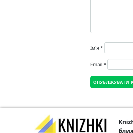
Ім'я
*
Email
*
Kniz
бли