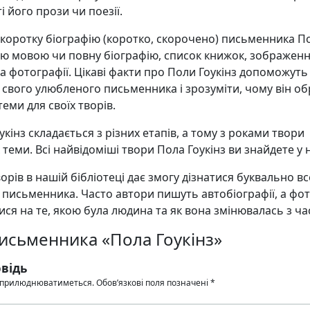
і його прози чи поезії.
 коротку біографію (коротко, скорочено) письменника П
кою мовою чи повну біографію, список книжок, зображен
а фотографії. Цікаві факти про Поли Гоукінз допоможуть
свого улюбленого письменника і зрозуміти, чому він об
еми для своїх творів.
кінз складається з різних етапів, а тому з роками твори
х теми. Всі найвідоміші твори Пола Гоукінз ви знайдете у 
орів в нашій бібліотеці дає змогу дізнатися буквально в
 письменника. Часто автори пишуть автобіографії, а фо
ся на те, якою була людина та як вона змінювалась з ча
письменника «Пола Гоукінз»
відь
 оприлюднюватиметься.
Обов’язкові поля позначені
*