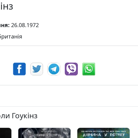
інз
ння:
26.08.1972
ританія
оли Гоукінз