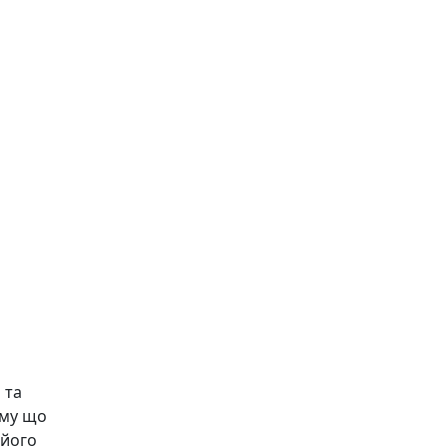
 та
ому що
 його