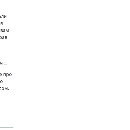
оли
ня
 вам
рав
нас.
се про
то
сом.