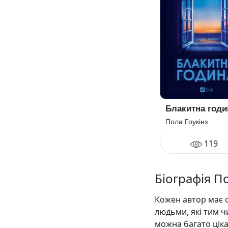
Блакитна годи
Пола Гоукінз
119
Біографія П
Кожен автор має с
людьми, які тим ч
можна багато цік