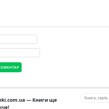
hki.com.ua — Книги ще
жче!