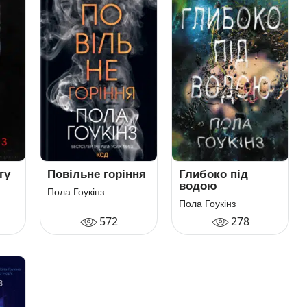
гу
Повільне горіння
Глибоко під
водою
Пола Гоукінз
Пола Гоукінз
572
278