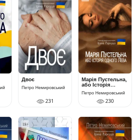
Двоє
Марія Пустельна,
або Історія
кий
Петро Немировський
одного лева
Петро Немировський
231
230