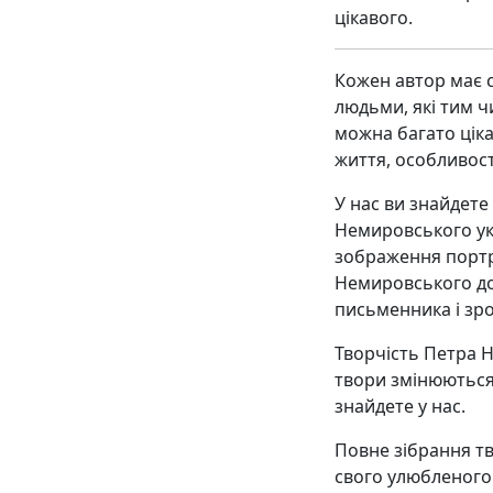
цікавого.
Кожен автор має с
людьми, які тим ч
можна багато цік
життя, особливост
У нас ви знайдете
Немировського ук
зображення портре
Немировського до
письменника і зро
Творчість Петра Н
твори змінюються,
знайдете у нас.
Повне зібрання тв
свого улюбленого