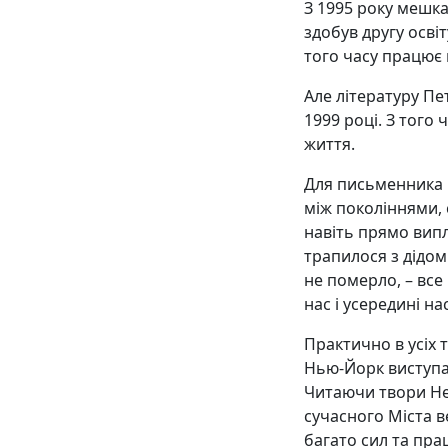
З 1995 року мешка
здобув другу осві
того часу працює 
Але літературу Пе
1999 році. З того
життя.
Для письменника Н
між поколіннями, 
навіть прямо випл
трапилося з дідом
не померло, – все
нас і усередині нас
Практично в усіх 
Нью-Йорк виступає
Читаючи твори Не
сучасного Міста в
багато сил та пра