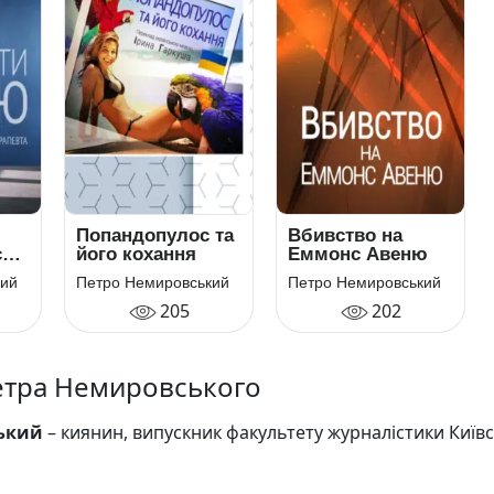
Попандопулос та
Вбивство на
ски
його кохання
Еммонс Авеню
го
кий
Петро Немировський
Петро Немировський
а
205
202
Петра Немировського
ький
– киянин, випускник факультету журналістики Київ