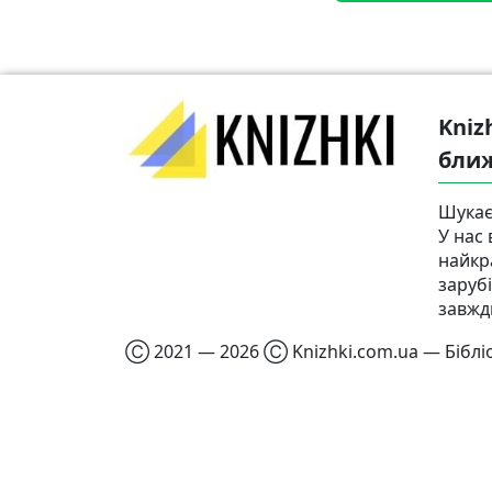
Kniz
бли
Шукає
У нас 
найкр
заруб
завжд
Ⓒ 2021 — 2026 Ⓒ Knizhki.com.ua — Бібліо