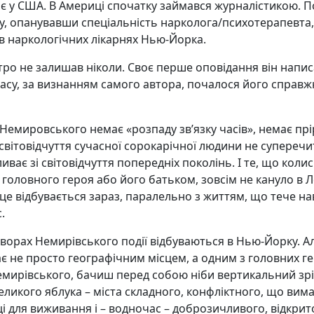
є у США. В Америці спочатку займався журналістикою. П
ту, опанувавши спеціальність нарколога/психотерапевта, 
в наркологічних лікарнях Нью-Йорка.
тро не залишав ніколи. Своє перше оповідання він напис
 часу, за визнанням самого автора, почалося його справж
емировського немає «розпаду зв’язку часів», немає пр
світовідчуття сучасної сорокарічної людини не суперечит
иває зі світовідчуття попередніх поколінь. І те, що коли
 головного героя або його батьком, зовсім не кануло в Л
 це відбувається зараз, паралельно з життям, що тече н
.
творах Немирівського події відбуваються в Нью-Йорку. А
 не просто географічним місцем, а одним з головних ге
мирівського, бачиш перед собою ніби вертикальний зрі
еликого яблука – міста складного, конфліктного, що вим
ці для виживання і – водночас – доброзичливого, відкрит