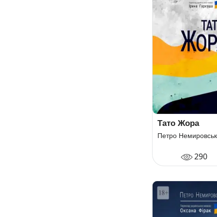
Тато Жора
Петро Немировсь
290