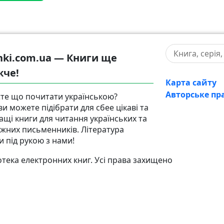
hki.com.ua — Книги ще
жче!
Карта сайту
Авторське пр
те що почитати українською?
ви можете підібрати для сбее цікаві та
ащі книги для читання українських та
іжних письменників. Література
и під рукою з нами!
тека електронних книг. Усі права захищено