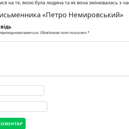
ся на те, якою була людина та як вона змінювалась з ча
 письменника «Петро Немировський»
відь
 оприлюднюватиметься.
Обов’язкові поля позначені
*