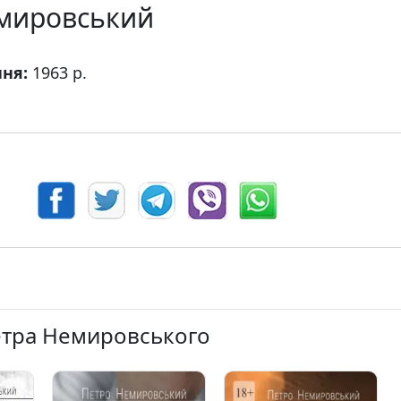
мировський
ння:
1963 р.
етра Немировського