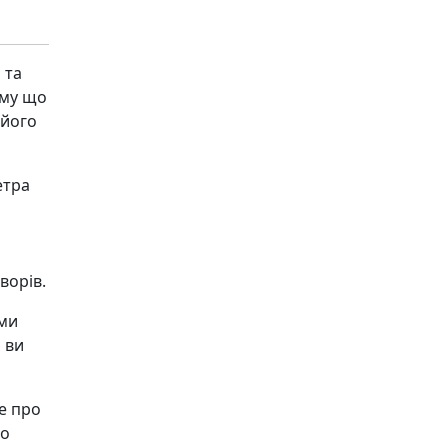
 та
ому що
 його
етра
ворів.
ами
 ви
се про
то