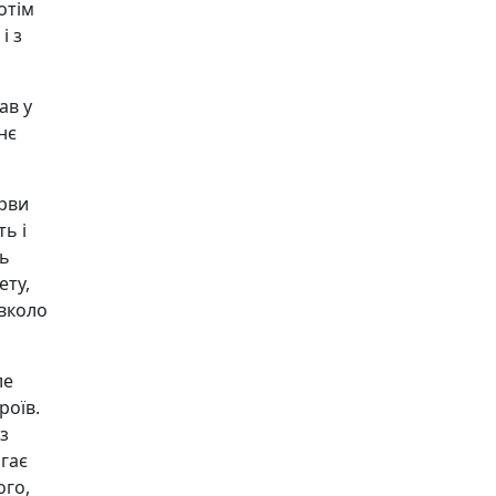
отім
і з
ав у
нє
ірви
ь і
сь
ету,
авколо
ле
роїв.
з
агає
ого,