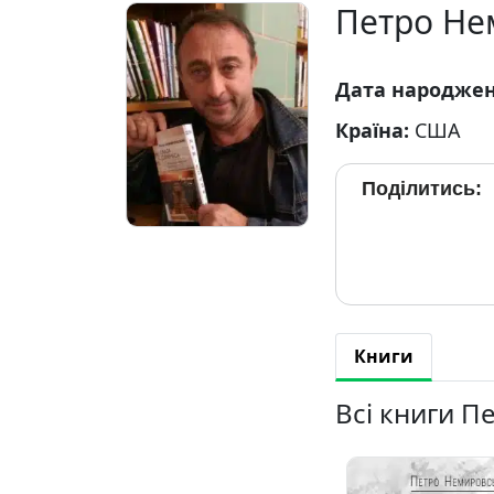
Петро Не
Дата народже
Країна:
США
Поділитись:
Книги
Всі книги П