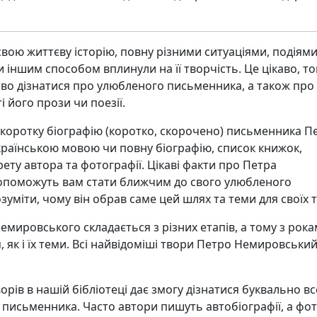
вою життєву історію, повну різними ситуаціями, подіями
и іншим способом вплинули на її творчість. Це цікаво, т
аво дізнатися про улюбленого письменника, а також про
і його прози чи поезії.
 коротку біографію (коротко, скорочено) письменника П
раїнською мовою чи повну біографію, список книжок,
ту автора та фотографії. Цікаві факти про Петра
поможуть вам стати ближчим до свого улюбленого
зуміти, чому він обрав саме цей шлях та теми для своїх т
емировського складається з різних етапів, а тому з рок
 як і їх теми. Всі найвідоміші твори Петро Немировський
орів в нашій бібліотеці дає змогу дізнатися буквально в
 письменника. Часто автори пишуть автобіографії, а фо