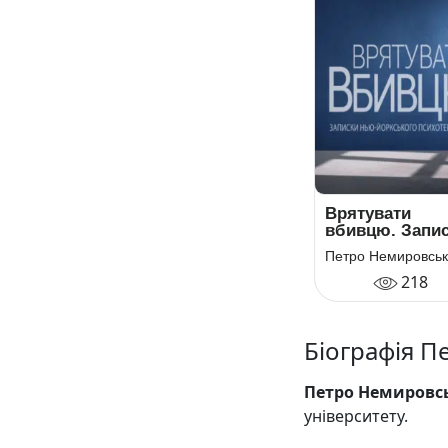
Врятувати
вбивцю. Запи
нью-йорксько
Петро Немировсь
психотерапевт
218
Біографія 
Петро Немировс
університету.