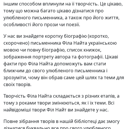
іншим способом вплинули на її творчість. Це цікаво,
тому що можна багато цікаво дізнатися про
улюбленого письменника, а також про його життя,
особливості його прози чи поезії.
У нас ви знайдете коротку біографію (коротко,
скорочено) письменника Філа Найта українською
мовою чи повну біографію, список книжок,
зображення портрету автора та фотографії. Цікаві
факти про Філа Найта допоможуть вам стати
ближчим до свого улюбленого письменника і
зрозуміти, чому він обрав саме цей шлях та теми для
своїх творів.
Творчість Філа Найта складається з різних етапів, а
тому з роками твори змінюються, як і їх теми. Всі
найвідоміші твори Філ Найт ви знайдете у нас.
Повне зібрання творів в нашій бібліотеці дає змогу
дізнатися буквально все про свого улюбленого