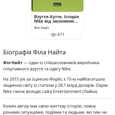
Взуття-буття. Історія
Nike від засновника
компанії
Філ Найт
611
Біографія Філа Найта
Філ Найт
— один із співзасновників виробника
спортивного взуття та одягу Nike.
На 2015 рік за оцінкою Форбс є 15-ю найбагатшою
людиною світу зі статком у 28,1 млрд доларів. Окрім
Nike також володіє Laika Entertainment (Лайка).
Кожен автор має свою життєву історію, повну
різними ситуаціями, подіями та людьми, які тим чи