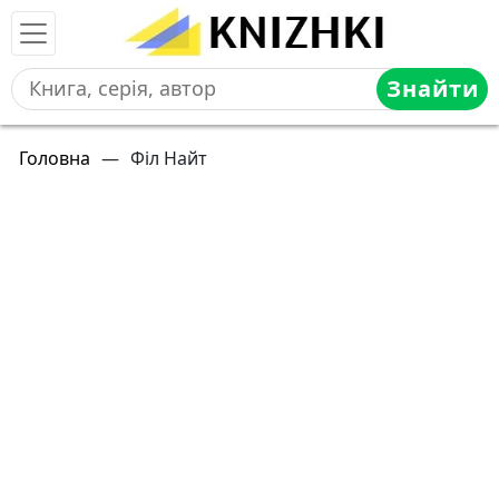
Знайти
Головна
—
Філ Найт