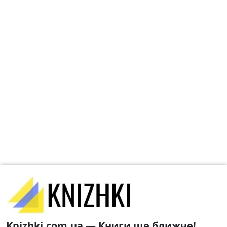
Knizhki.com.ua — Книги ще ближче!