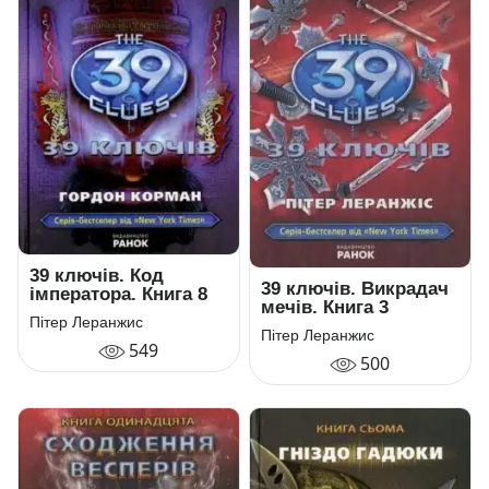
39 ключів. Код
39 ключів. Викрадач
імператора. Книга 8
мечiв. Книга 3
Пітер Леранжис
Пітер Леранжис
549
500