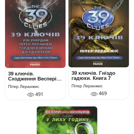
39 ключів. Гніздо
39 ключів.
гадюки. Книга 7
Сходження Весперів.
Книга 11
Пітер Леранжис
Пітер Леранжис
469
491