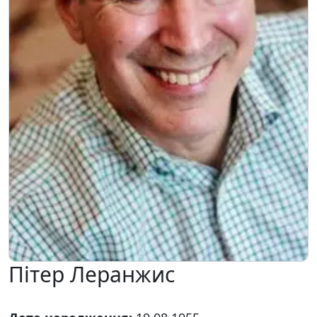
Пітер Леранжис