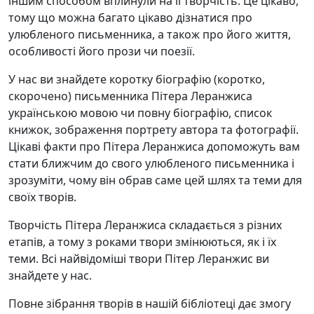
іншим способом вплинули на її творчість. Це цікаво,
тому що можна багато цікаво дізнатися про
улюбленого письменника, а також про його життя,
особливості його прози чи поезії.
У нас ви знайдете коротку біографію (коротко,
скорочено) письменника Пітера Леранжиса
українською мовою чи повну біографію, список
книжок, зображення портрету автора та фотографії.
Цікаві факти про Пітера Леранжиса допоможуть вам
стати ближчим до свого улюбленого письменника і
зрозуміти, чому він обрав саме цей шлях та теми для
своїх творів.
Творчість Пітера Леранжиса складається з різних
етапів, а тому з роками твори змінюються, як і їх
теми. Всі найвідоміші твори Пітер Леранжис ви
знайдете у нас.
Повне зібрання творів в нашій бібліотеці дає змогу