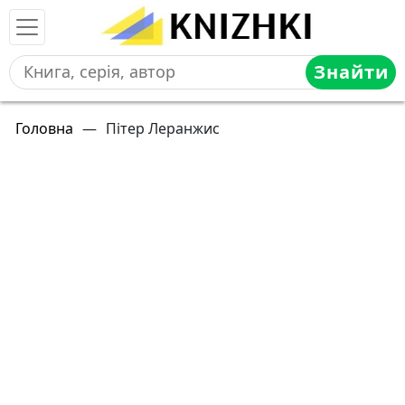
Знайти
Головна
—
Пітер Леранжис