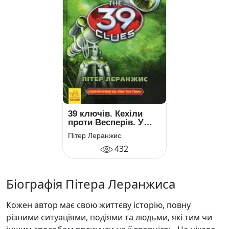
39 ключів. Кехіли
проти Весперів. У
лиху годину. Книга 3
Пітер Леранжис
432
Біографія Пітера Леранжиса
Кожен автор має свою життєву історію, повну
різними ситуаціями, подіями та людьми, які тим чи