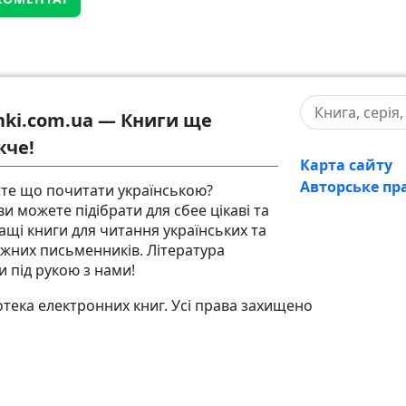
hki.com.ua — Книги ще
жче!
Карта сайту
Авторське пр
те що почитати українською?
ви можете підібрати для сбее цікаві та
ащі книги для читання українських та
іжних письменників. Література
и під рукою з нами!
тека електронних книг. Усі права захищено