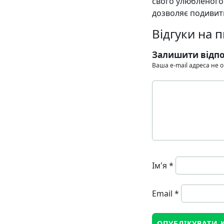
свого улюбленого
дозволяє подивити
Відгуки на 
Залишити відпо
Ваша e-mail адреса не
Ім'я
*
Email
*