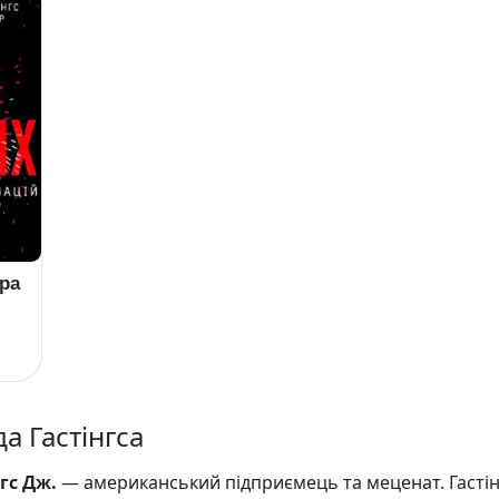
ура
да Гастінгса
нгс Дж.
— американський підприємець та меценат. Гастін