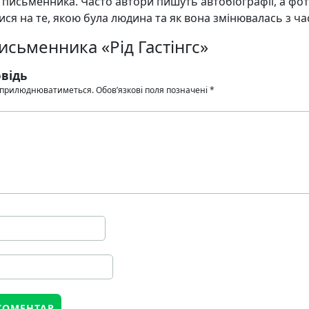
 письменника. Часто автори пишуть автобіографії, а фо
ся на те, якою була людина та як вона змінювалась з ча
письменника «Рід Гастінгс»
відь
 оприлюднюватиметься.
Обов’язкові поля позначені
*