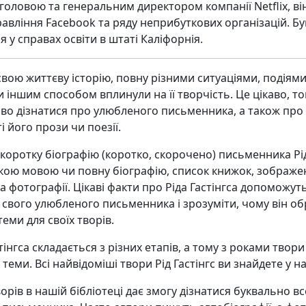
головою та генеральним директором компанії Netflix, ві
авління Facebook та ряду неприбуткових організацій. Бу
 у справах освіти в штаті Каліфорнія.
вою життєву історію, повну різними ситуаціями, подіями
и іншим способом вплинули на її творчість. Це цікаво, т
аво дізнатися про улюбленого письменника, а також про
і його прози чи поезії.
 коротку біографію (коротко, скорочено) письменника Рі
ькою мовою чи повну біографію, список книжок, зображе
а фотографії. Цікаві факти про Ріда Гастінгса допоможут
свого улюбленого письменника і зрозуміти, чому він об
еми для своїх творів.
тінгса складається з різних етапів, а тому з роками твори
х теми. Всі найвідоміші твори Рід Гастінгс ви знайдете у на
орів в нашій бібліотеці дає змогу дізнатися буквально в