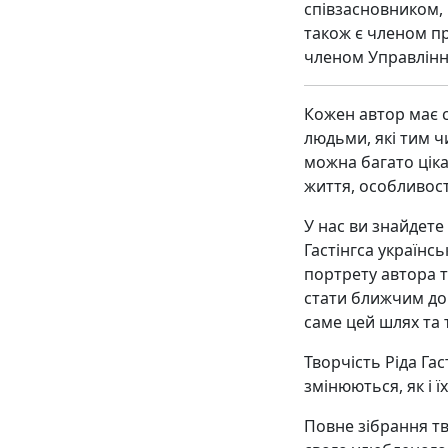
співзасновником, 
також є членом пр
членом Управління
Кожен автор має с
людьми, які тим ч
можна багато цік
життя, особливост
У нас ви знайдете
Гастінгса українс
портрету автора т
стати ближчим до 
саме цей шлях та т
Творчість Ріда Гас
змінюються, як і ї
Повне зібрання тв