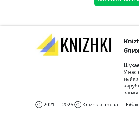
Kniz
бли
Шукає
У нас 
найкр
заруб
завжд
Ⓒ 2021 — 2026 Ⓒ Knizhki.com.ua — Бібліо