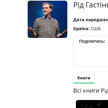
Рід Гастін
Дата народже
Країна:
США
Поділитись:
Книги
Всі книги Рі