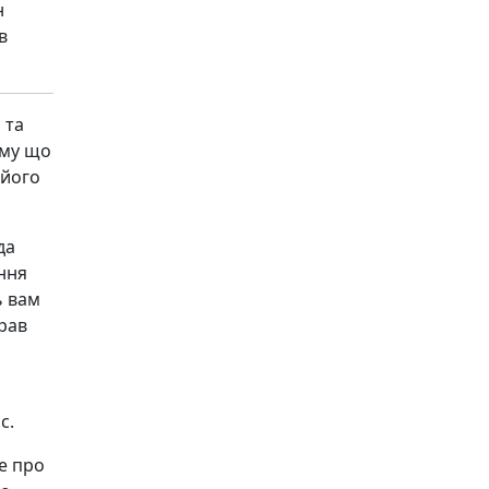
н
в
 та
ому що
 його
да
ння
ь вам
рав
с.
се про