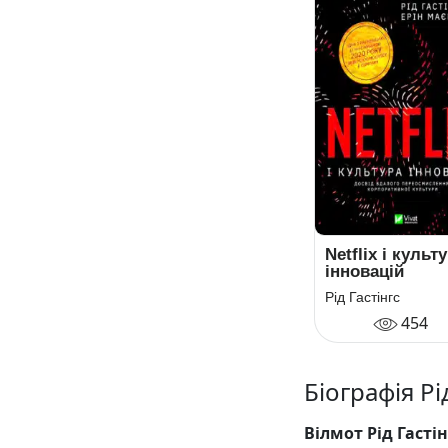
Netflix і культ
інновацій
Рід Гастінгс
454
Біографія Рі
Вілмот Рід Гасті