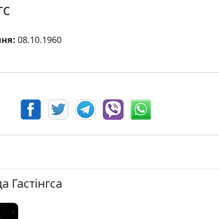
гс
ння:
08.10.1960
да Гастінгса