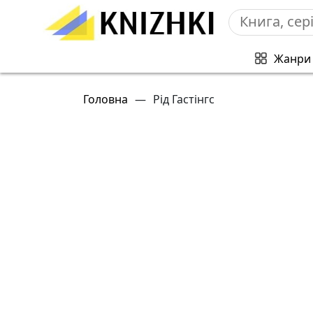
Жанри
Головна
—
Рід Гастінгс