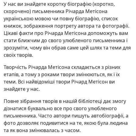
У нас ви знайдете коротку біографію (коротко,
скорочено) письменника Річарда Метісона
українською мовою чи повну біографію, список
книжок, зображення портрету автора та фотографії.
Цікаві факти про Річарда Метісона допоможуть вам
стати ближчим до свого улюбленого письменника і
зрозуміти, чому він обрав саме цей шлях та теми для
своїх творів.
Творчість Річарда Метісона складається з різних
етапів, а тому з роками твори змінюються, як і їх
теми. Всі найвідоміші твори Річард Метісон ви
знайдете у нас.
Повне зібрання творів в нашій бібліотеці дає змогу
дізнатися буквально все про свого улюбленого
письменника. Часто автори пишуть автобіографії, а
фото дозволяє подивитися на те, якою була людина
та як вона змінювалась з часом.