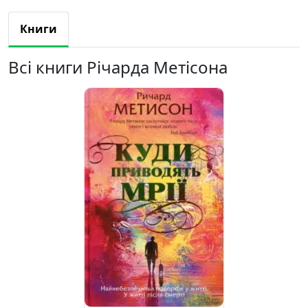
Книги
Всі книги Річарда Метісона