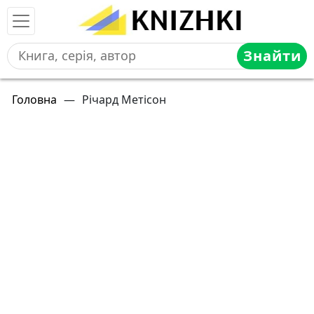
Знайти
Головна
—
Річард Метісон