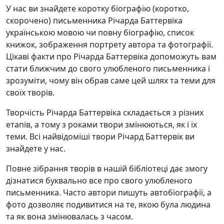
У нас ви знайдете коротку біографію (коротко,
скорочено) письменника Річарда Баттервіка
українською мовою чи повну біографію, список
книжок, зображення портрету автора та фотографії.
Цікаві факти про Річарда Баттервіка допоможуть вам
стати ближчим до свого улюбленого письменника і
зрозуміти, чому він обрав саме цей шлях та теми для
своїх творів.
Творчість Річарда Баттервіка складається з різних
етапів, а тому з роками твори змінюються, як і їх
теми. Всі найвідоміші твори Річард Баттервік ви
знайдете у нас.
Повне зібрання творів в нашій бібліотеці дає змогу
дізнатися буквально все про свого улюбленого
письменника. Часто автори пишуть автобіографії, а
фото дозволяє подивитися на те, якою була людина
та як вона змінювалась з часом.