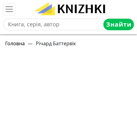
Знайти
Головна
—
Річард Баттервік