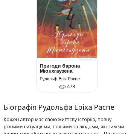
Пригоди барона
Мюнхгаузена
Рудольф Еріх Распе
478
Біографія Рудольфа Еріха Распе
Кожен автор має свою життєву історію, повну
різними ситуаціями, подіями та людьми, які тим чи
іншим способом вплинули на її творчість. Це цікаво,