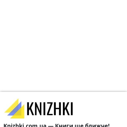
Knizhki.com.ua — Книги ще ближче!