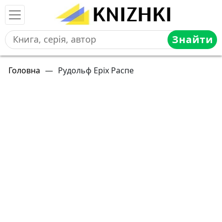
Знайти
Головна
—
Рудольф Еріх Распе