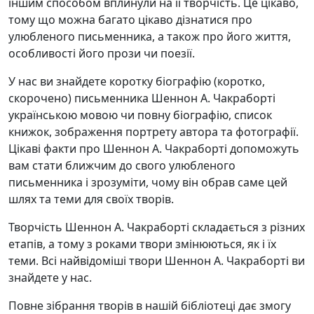
іншим способом вплинули на її творчість. Це цікаво,
тому що можна багато цікаво дізнатися про
улюбленого письменника, а також про його життя,
особливості його прози чи поезії.
У нас ви знайдете коротку біографію (коротко,
скорочено) письменника Шеннон А. Чакраборті
українською мовою чи повну біографію, список
книжок, зображення портрету автора та фотографії.
Цікаві факти про Шеннон А. Чакраборті допоможуть
вам стати ближчим до свого улюбленого
письменника і зрозуміти, чому він обрав саме цей
шлях та теми для своїх творів.
Творчість Шеннон А. Чакраборті складається з різних
етапів, а тому з роками твори змінюються, як і їх
теми. Всі найвідоміші твори Шеннон А. Чакраборті ви
знайдете у нас.
Повне зібрання творів в нашій бібліотеці дає змогу