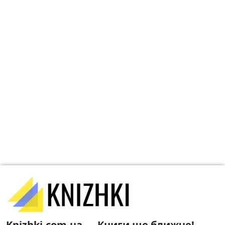
Knizhki.com.ua — Книги ще ближче!