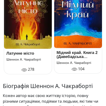
Мідний край. Книга 2
Латунне місто
(Давебадська
Шеннон А. Чакраборті
трилогія)
Шеннон А. Чакраборті
104
278
Біографія Шеннон А. Чакраборті
Кожен автор має свою життєву історію, повну
різними ситуаціями, подіями та людьми, які тим чи