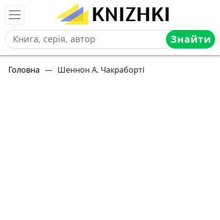
Знайти
Головна
—
Шеннон А. Чакраборті