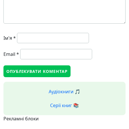
Ім'я
*
Email
*
Аудіокниги 🎵
Серії книг 📚
Рекламні блоки