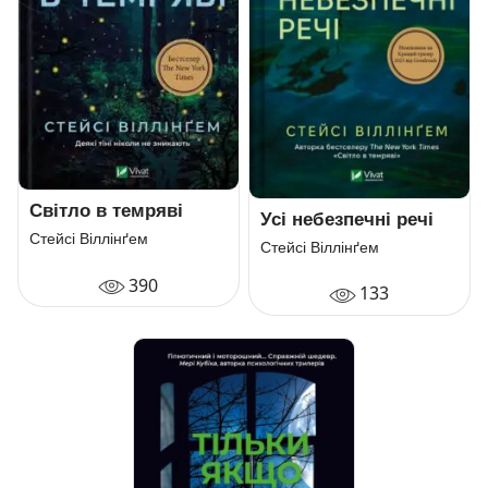
Світло в темряві
Усі небезпечні речі
Стейсі Віллінґем
Стейсі Віллінґем
390
133