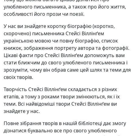
улюбленого письменника, а також про його життя,
особливості його прози чи поезії.
У нас ви знайдете коротку біографію (коротко,
скорочено) письменника Стейсі Віллінґем
українською мовою чи повну біографію, список
книжок, зображення портрету автора та фотографії.
Цікаві факти про Стейсі Віллінґем допоможуть вам
стати ближчим до свого улюбленого письменника і
зрозуміти, чому він обрав саме цей шлях та теми для
своїх творів.
Творчість Стейсі Віллінґем складається з різних
етапів, а тому з роками твори змінюються, як і їх
теми. Всі найвідоміші твори Стейсі Віллінґем ви
знайдете у нас.
Повне зібрання творів в нашій бібліотеці дає змогу
дізнатися буквально все про свого улюбленого