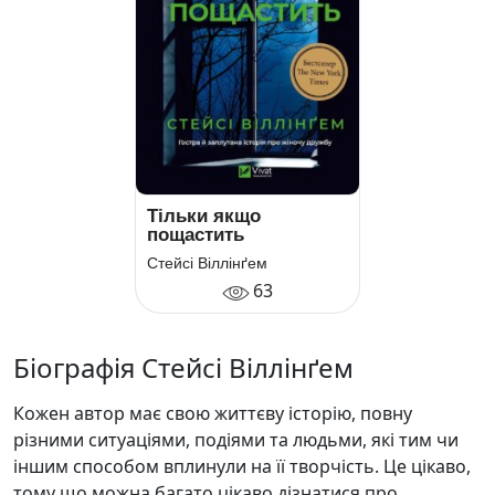
Тільки якщо
пощастить
Стейсі Віллінґем
63
Біографія Стейсі Віллінґем
Кожен автор має свою життєву історію, повну
різними ситуаціями, подіями та людьми, які тим чи
іншим способом вплинули на її творчість. Це цікаво,
тому що можна багато цікаво дізнатися про