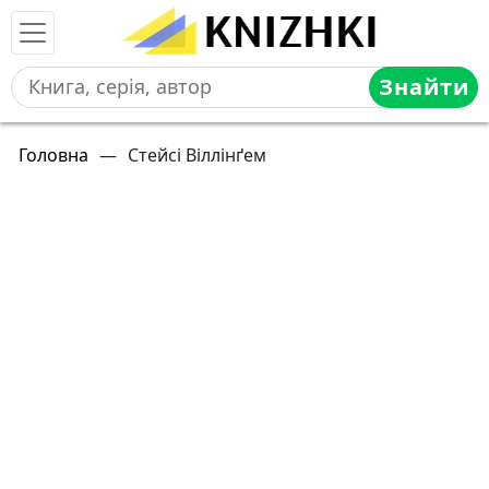
Знайти
Головна
—
Стейсі Віллінґем