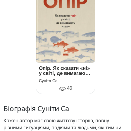
Опір. Як сказати «ні»
у світі, де вимагають
«так»
Суніта Са
49
Біографія Суніти Са
Кожен автор має свою життєву історію, повну
різними ситуаціями, подіями та людьми, які тим чи