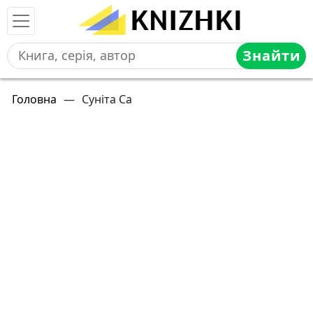
Знайти
Головна
—
Суніта Са