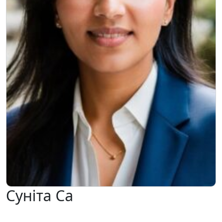
Суніта Са