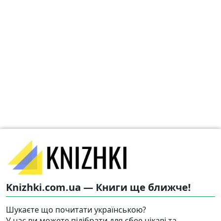
Knizhki.com.ua — Книги ще ближче!
Шукаєте що почитати українською?
У нас ви можете підібрати для сбее цікаві та