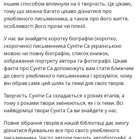
іншим способом вплинули на її творчість. Це цікаво,
тому що можна багато цікаво дізнатися про
улюбленого письменника, а також про його життя,
особливості його прози чи поезії.
У нас ви знайдете коротку біографію (коротко,
скорочено) письменника Суніти Са українською
мовою чи повну біографію, список книжок,
зображення портрету автора та фотографії. Цікаві
факти про Суніти Са допоможуть вам стати ближчим
до свого улюбленого письменника і зрозуміти, чому
він обрав саме цей шлях та теми для своїх творів.
Творчість Суніти Са складається з різних етапів, а
тому з роками твори змінюються, як і їх теми. Всі
найвідоміші твори Суніта Са ви знайдете у нас.
Повне зібрання творів в нашій бібліотеці дає змогу
дізнатися буквально все про свого улюбленого
письменника. Часто автори пишуть автобіографії, а