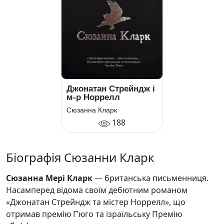
Джонатан Стрейндж і
м-р Норрелл
Сюзанна Кларк
188
Біографія Сюзанни Кларк
Сюзанна Мері Кларк
— британська письменниця.
Насамперед відома своїм дебютним романом
«Джонатан Стрейндж та містер Норрелл», що
отримав премію Г’юго та ізраїльську Премію