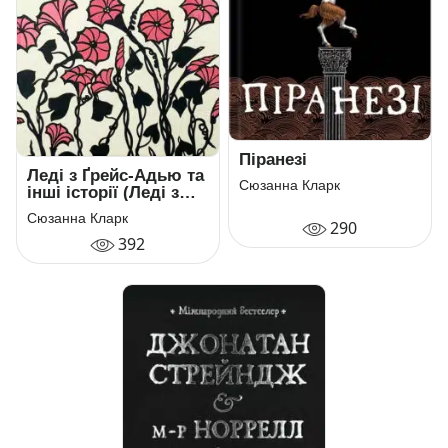
Піранезі
Леді з Ґрейс-Адью та
Сюзанна Кларк
інші історії (Леді з
Грейс-Адью)
Сюзанна Кларк
290
392