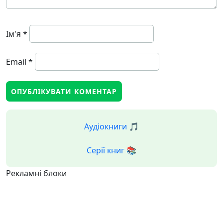
Ім'я
*
Email
*
Аудіокниги 🎵
Серії книг 📚
Рекламні блоки