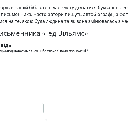
орів в нашій бібліотеці дає змогу дізнатися буквально в
 письменника. Часто автори пишуть автобіографії, а фо
ся на те, якою була людина та як вона змінювалась з ча
письменника «Тед Вільямс»
відь
 оприлюднюватиметься.
Обов’язкові поля позначені
*