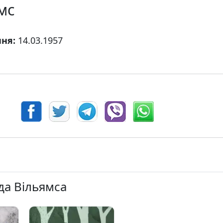
мс
ння:
14.03.1957
еда Вільямса