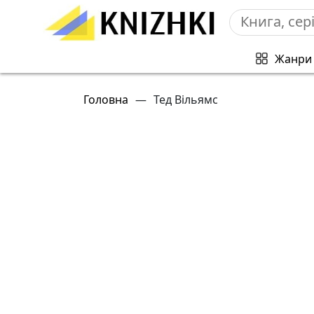
Жанри
Головна
—
Тед Вільямс