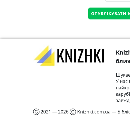
Kniz
бли
Шукає
У нас 
найкр
заруб
завжд
Ⓒ 2021 — 2026 Ⓒ Knizhki.com.ua — Бібліо