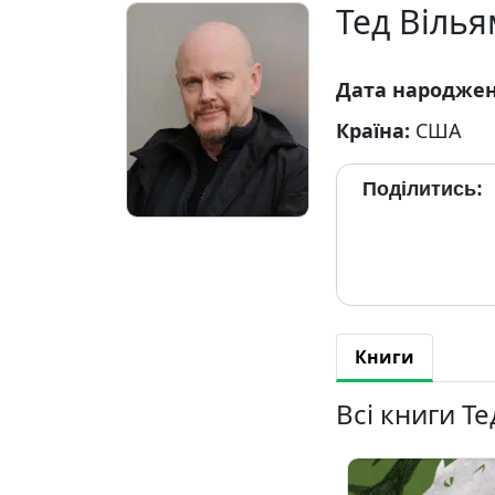
Тед Вілья
Дата народже
Країна:
США
Поділитись:
Книги
Всі книги Т