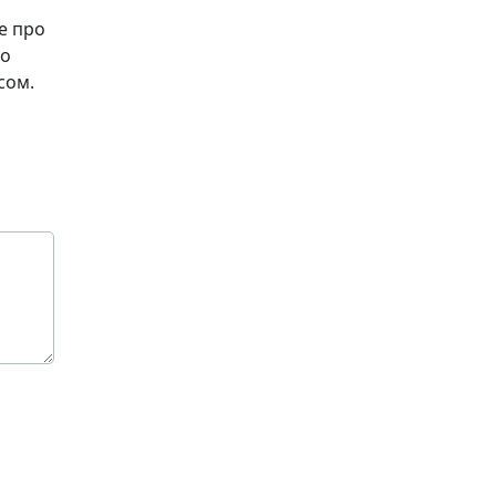
се про
то
сом.