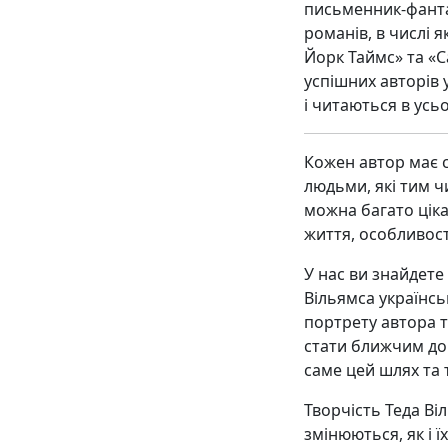
письменник-фанта
романів, в числі я
Йорк Таймс» та «С
успішних авторів 
і читаються в усьо
Кожен автор має с
людьми, які тим ч
можна багато цік
життя, особливост
У нас ви знайдете
Вільямса українс
портрету автора т
стати ближчим до 
саме цей шлях та т
Творчість Теда Ві
змінюються, як і ї