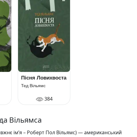
Пісня Ловихвоста
Тед Вільямс
384
еда Вільямса
вжнє ім’я – Роберт Пол Вільямс) — американський