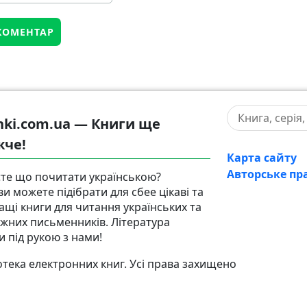
hki.com.ua — Книги ще
жче!
Карта сайту
Авторське пр
те що почитати українською?
ви можете підібрати для сбее цікаві та
ащі книги для читання українських та
іжних письменників. Література
и під рукою з нами!
тека електронних книг. Усі права захищено