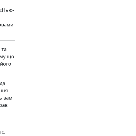
 «Нью-
мовами
 та
ому що
 його
еда
ення
ь вам
рав
и
ас.