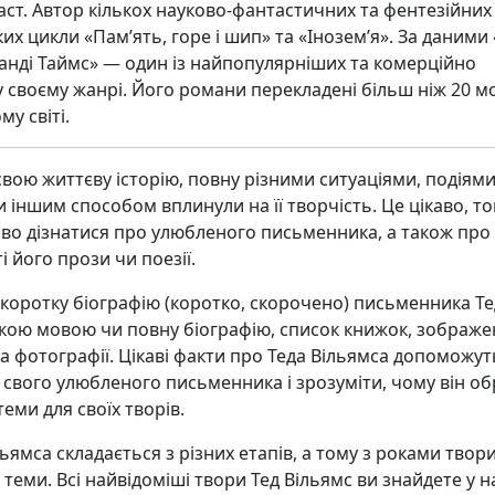
ст. Автор кількох науково-фантастичних та фентезійних
ких цикли «Пам’ять, горе і шип» та «Інозем’я». За даними
анді Таймс» — один із найпопулярніших та комерційно
у своєму жанрі. Його романи перекладені більш ніж 20 
му світі.
вою життєву історію, повну різними ситуаціями, подіями
и іншим способом вплинули на її творчість. Це цікаво, т
аво дізнатися про улюбленого письменника, а також про
і його прози чи поезії.
 коротку біографію (коротко, скорочено) письменника Т
ькою мовою чи повну біографію, список книжок, зображ
а фотографії. Цікаві факти про Теда Вільямса допоможут
свого улюбленого письменника і зрозуміти, чому він об
еми для своїх творів.
льямса складається з різних етапів, а тому з роками твор
х теми. Всі найвідоміші твори Тед Вільямс ви знайдете у н