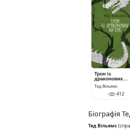
Трон із
драконових
кісток
Тед Вільямс
412
Біографія Т
Тед Вільямс
(спра