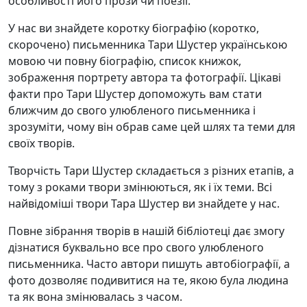
особливості його прози чи поезії.
У нас ви знайдете коротку біографію (коротко,
скорочено) письменника Тари Шустер українською
мовою чи повну біографію, список книжок,
зображення портрету автора та фотографії. Цікаві
факти про Тари Шустер допоможуть вам стати
ближчим до свого улюбленого письменника і
зрозуміти, чому він обрав саме цей шлях та теми для
своїх творів.
Творчість Тари Шустер складається з різних етапів, а
тому з роками твори змінюються, як і їх теми. Всі
найвідоміші твори Тара Шустер ви знайдете у нас.
Повне зібрання творів в нашій бібліотеці дає змогу
дізнатися буквально все про свого улюбленого
письменника. Часто автори пишуть автобіографії, а
фото дозволяє подивитися на те, якою була людина
та як вона змінювалась з часом.