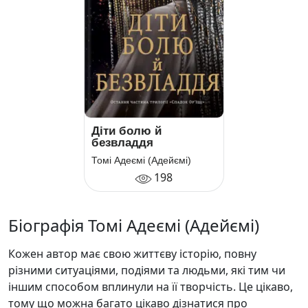
Діти болю й
безвладдя
Томі Адеємі (Адейємі)
198
Біографія Томі Адеємі (Адейємі)
Кожен автор має свою життєву історію, повну
різними ситуаціями, подіями та людьми, які тим чи
іншим способом вплинули на її творчість. Це цікаво,
тому що можна багато цікаво дізнатися про