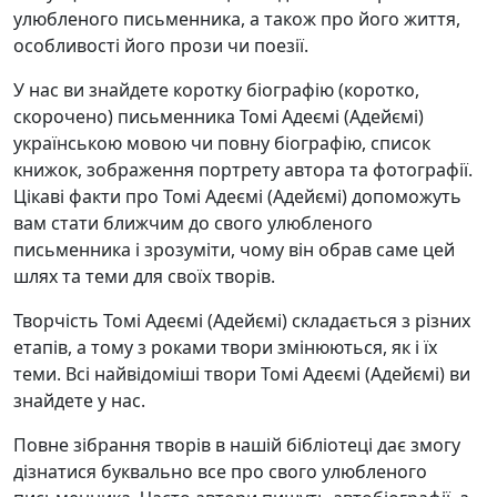
улюбленого письменника, а також про його життя,
особливості його прози чи поезії.
У нас ви знайдете коротку біографію (коротко,
скорочено) письменника Томі Адеємі (Адейємі)
українською мовою чи повну біографію, список
книжок, зображення портрету автора та фотографії.
Цікаві факти про Томі Адеємі (Адейємі) допоможуть
вам стати ближчим до свого улюбленого
письменника і зрозуміти, чому він обрав саме цей
шлях та теми для своїх творів.
Творчість Томі Адеємі (Адейємі) складається з різних
етапів, а тому з роками твори змінюються, як і їх
теми. Всі найвідоміші твори Томі Адеємі (Адейємі) ви
знайдете у нас.
Повне зібрання творів в нашій бібліотеці дає змогу
дізнатися буквально все про свого улюбленого