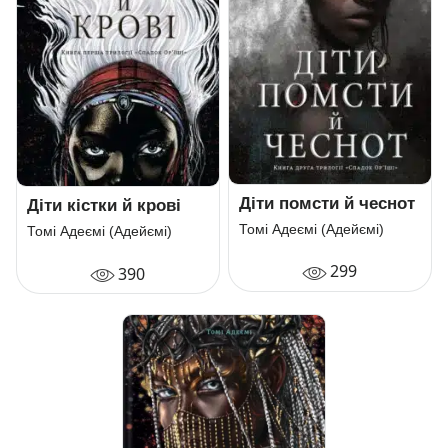
Діти помсти й чеснот
Діти кістки й крові
Томі Адеємі (Адейємі)
Томі Адеємі (Адейємі)
299
390