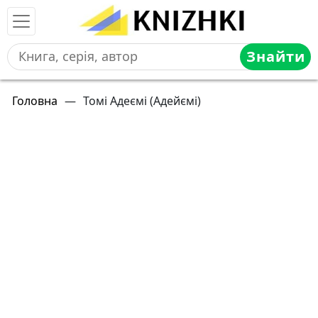
Знайти
Головна
—
Томі Адеємі (Адейємі)