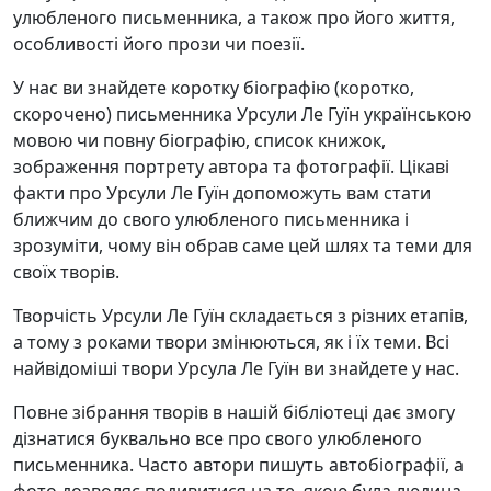
улюбленого письменника, а також про його життя,
особливості його прози чи поезії.
У нас ви знайдете коротку біографію (коротко,
скорочено) письменника Урсули Ле Гуїн українською
мовою чи повну біографію, список книжок,
зображення портрету автора та фотографії. Цікаві
факти про Урсули Ле Гуїн допоможуть вам стати
ближчим до свого улюбленого письменника і
зрозуміти, чому він обрав саме цей шлях та теми для
своїх творів.
Творчість Урсули Ле Гуїн складається з різних етапів,
а тому з роками твори змінюються, як і їх теми. Всі
найвідоміші твори Урсула Ле Гуїн ви знайдете у нас.
Повне зібрання творів в нашій бібліотеці дає змогу
дізнатися буквально все про свого улюбленого
письменника. Часто автори пишуть автобіографії, а
фото дозволяє подивитися на те, якою була людина