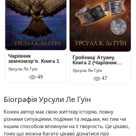
Чарівник
Гробниці Атуану.
земномор’я. Книга 1
Книга 2 (Чарівник
Земномор’я)
Урсула Ле Гуїн
Урсула Ле Гуїн
49
47
Біографія Урсули Ле Гуїн
Кожен автор має свою життєву історію, повну
різними ситуаціями, подіями та людьми, які тим чи
іншим способом вплинули на її творчість. Це цікаво,
тому що можна багато цікаво дізнатися про