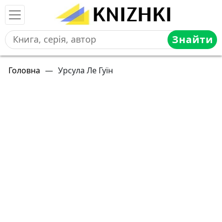
Знайти
Головна
—
Урсула Ле Гуїн