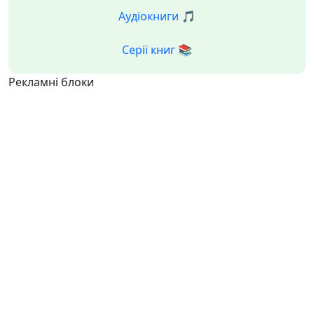
Аудіокниги 🎵
Серії книг 📚
Рекламні блоки