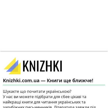
Knizhki.com.ua — Книги ще ближче!
Шукаєте що почитати українською?
У нас ви можете підібрати для сбее цікаві та
найкращі книги для читання українських та
зарубіжних письменників. Література завжди під