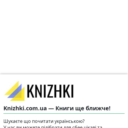
Knizhki.com.ua — Книги ще ближче!
Шукаєте що почитати українською?
У нас ви можете підібрати для сбее цікаві та