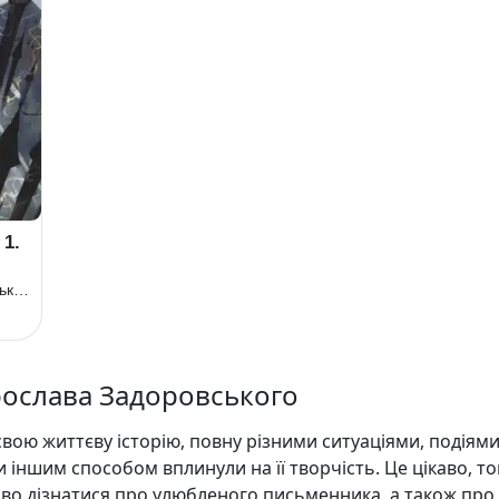
 1.
Ярослав Задоровський
рослава Задоровського
вою життєву історію, повну різними ситуаціями, подіями
и іншим способом вплинули на її творчість. Це цікаво, т
аво дізнатися про улюбленого письменника, а також про