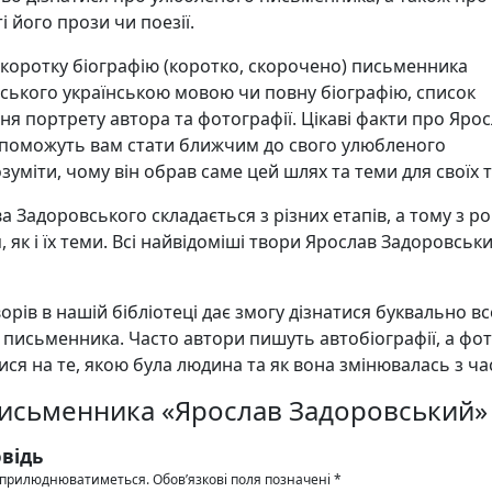
і його прози чи поезії.
 коротку біографію (коротко, скорочено) письменника
ського українською мовою чи повну біографію, список
я портрету автора та фотографії. Цікаві факти про Яро
поможуть вам стати ближчим до свого улюбленого
зуміти, чому він обрав саме цей шлях та теми для своїх т
а Задоровського складається з різних етапів, а тому з р
 як і їх теми. Всі найвідоміші твори Ярослав Задоровськ
орів в нашій бібліотеці дає змогу дізнатися буквально в
 письменника. Часто автори пишуть автобіографії, а фо
ся на те, якою була людина та як вона змінювалась з ча
письменника «Ярослав Задоровський»
відь
 оприлюднюватиметься.
Обов’язкові поля позначені
*