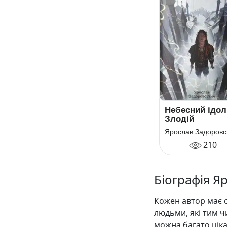
Небесний ідол
Злодій
210
Біографія Я
Кожен автор має с
людьми, які тим ч
можна багато цік