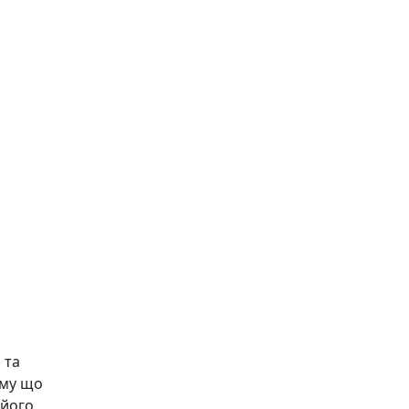
 та
ому що
 його