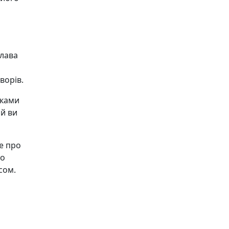
слава
ворів.
оками
ий ви
се про
то
сом.