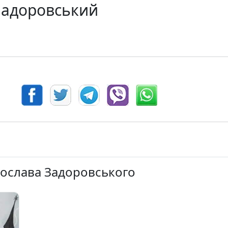
Задоровський
рослава Задоровського