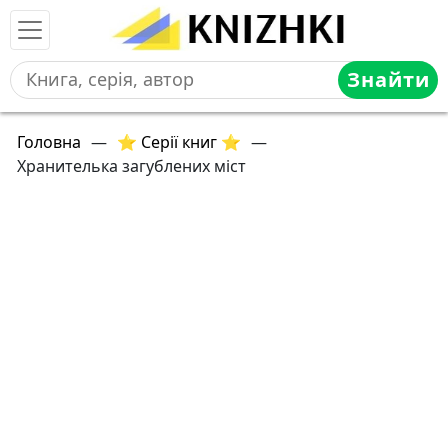
Знайти
Головна
—
⭐ Серії книг ⭐
—
Хранителька загублених міст