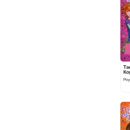
Та
Ко
Кн
Роу
За
па