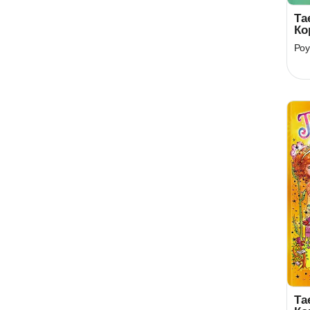
Та
Ко
Кн
Роу
Ка
Та