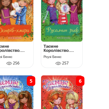
ємне
Таємне
ролівство.
Королівство.
ига 3. Острів-
Книга 4. Русалчин
зі Бенкс
Роузі Бенкс
ара
риф
256
257
5
6