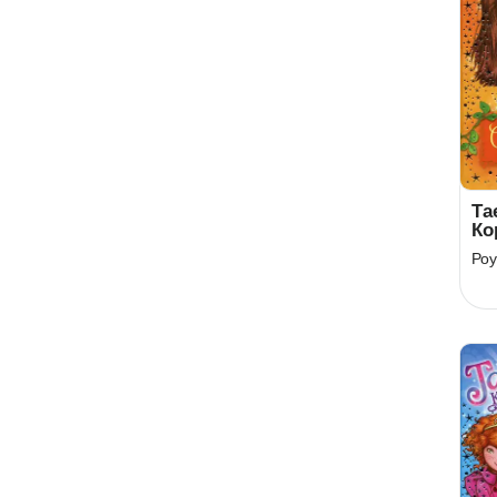
Та
Ко
Кн
Роу
хм