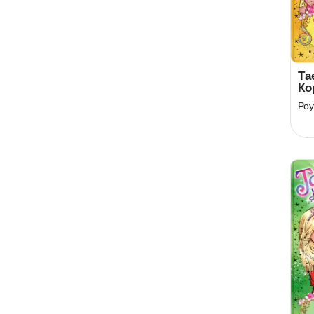
Та
Ко
Кн
Роу
Бу
ву