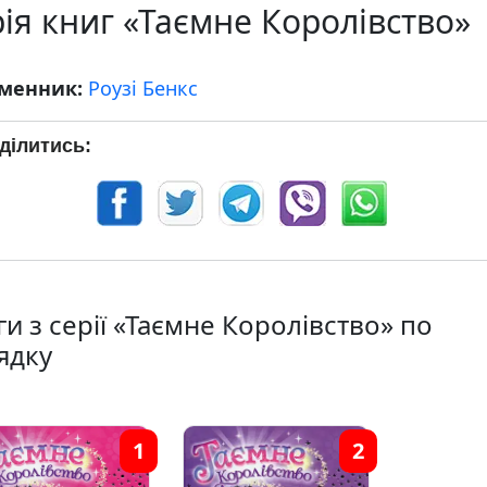
ія книг «Таємне Королівство»
менник:
Роузі Бенкс
ділитись:
и з серії «Таємне Королівство» по
ядку
1
2