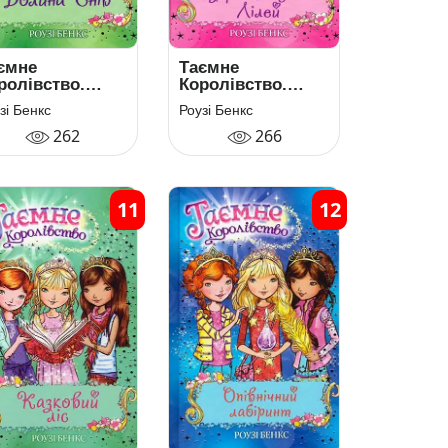
ємне
Таємне
ролівство.
Королівство.
ига 9. Долина
Книга 10. Озеро
зі Бенкс
Роузі Бенкс
ів
Водяних Лілей
262
266
11
12