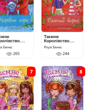
ємне
Таємне
ролівство.
Королівство.
ига 5. Чарівна
Книга 6. Сяючий
зі Бенкс
Роузі Бенкс
ра
берег
265
244
7
8