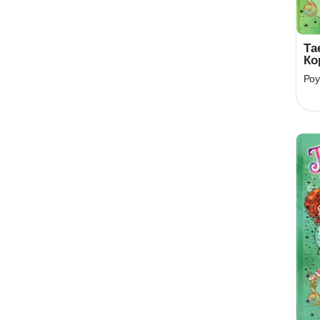
Та
Ко
Кн
Роу
сн