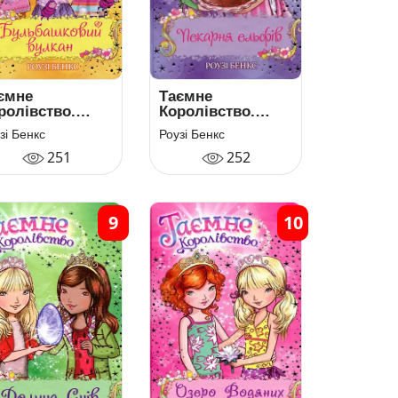
ємне
Таємне
ролівство.
Королівство.
ига 7.
Книга 8. Пекарня
зі Бенкс
Роузі Бенкс
льбашковий
ельфів
251
252
лкан
9
10