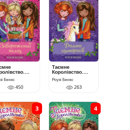
ємне
Таємне
ролівство.
Королівство.
ига 1.
Книга 2. Долина
зі Бенкс
Роузі Бенкс
ворожений
єдинорогів
450
263
лац
3
4