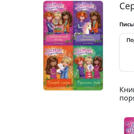
Сер
Пись
По
Книг
пор