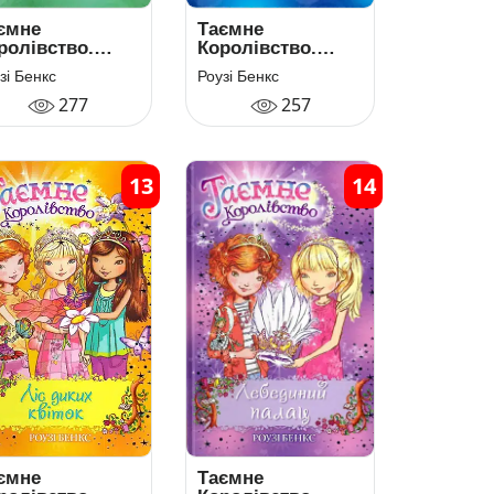
ємне
Таємне
ролівство.
Королівство.
ига 11.
Книга 12.
зі Бенкс
Роузі Бенкс
зковий ліс
Опівнічний
277
257
лабіринт
13
14
ємне
Таємне