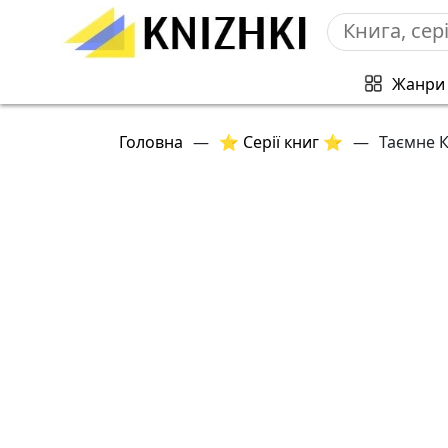
Жанри
Головна
—
⭐ Серії книг ⭐
—
Таємне 