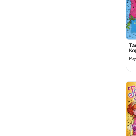
Та
Ко
Кн
Роу
го